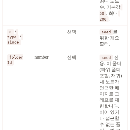
최대 노드
수. 기본값
, 최대
50
.
200
/
—
선택
를
q
seed
/
type
위한 개요
since
필터.
number
선택
전
folder
seed
Id
용: 이 폴더
(하위 폴더
포함, 재귀)
내 노트가
언급한 페
이지로 그
래프를 제
한합니다.
비어 있거
나 접근할
수 없는 폴