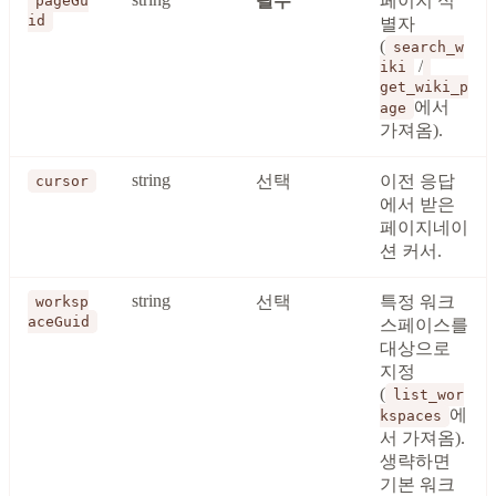
필수
페이지 식
pageGu
id
별자
(
search_w
/
iki
get_wiki_p
에서
age
가져옴).
string
선택
이전 응답
cursor
에서 받은
페이지네이
션 커서.
string
선택
특정 워크
worksp
aceGuid
스페이스를
대상으로
지정
(
list_wor
에
kspaces
서 가져옴).
생략하면
기본 워크