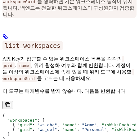
를 생략하면 기본 워크스페이스 동작이 유지
workspaceGuid
됩니다. 백엔드는 전달한 워크스페이스의 구성원인지 검증합
니다.
list_workspaces
API Key가 접근할 수 있는 워크스페이스 목록을 각각의
,
, 위키 활성화 여부와 함께 반환합니다. 계정이
guid
name
둘 이상의 워크스페이스에 속해 있을 때 위키 도구에 사용할
를 고르는 데 사용하세요.
workspaceGuid
이 도구는 매개변수를 받지 않습니다. 다음을 반환합니다.
{
  "workspaces"
: [
    { 
"guid"
: 
"ws_abc"
, 
"name"
: 
"Acme"
, 
"isWikiEnabled"
    { 
"guid"
: 
"ws_def"
, 
"name"
: 
"Personal"
, 
"isWikiEnab
  ]
}