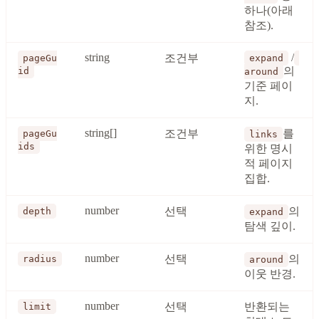
하나(아래
참조).
string
/
조건부
pageGu
expand
의
id
around
기준 페이
지.
string[]
조건부
를
pageGu
links
ids
위한 명시
적 페이지
집합.
number
선택
의
depth
expand
탐색 깊이.
number
선택
의
radius
around
이웃 반경.
number
선택
반환되는
limit