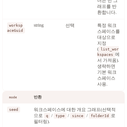
더는 빈 그
래프를 반
환합니다.
string
선택
특정 워크
worksp
aceGuid
스페이스를
대상으로
지정
(
list_wor
에
kspaces
서 가져옴).
생략하면
기본 워크
스페이스
사용.
반환
mode
워크스페이스에 대한 개요 그래프(선택적
seed
으로
/
/
/
로
q
type
since
folderId
필터링).