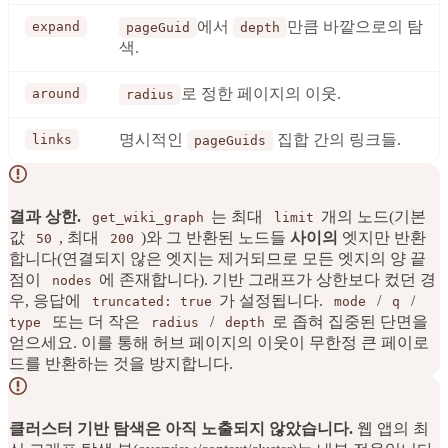
에서
만큼 바깥으로의 탐
expand
pageGuid
depth
색.
로 정한 페이지의 이웃.
around
radius
명시적인
집합 간의 링크들.
links
pageGuids
결과 상한.
는 최대
개의 노드(기본
get_wiki_graph
limit
값
, 최대
)와 그 반환된 노드들
사이의
엣지만 반환
50
200
합니다(연결되지 않은 엣지는 제거되므로 모든 엣지의 양 끝
점이
에 존재합니다). 기반 그래프가 상한보다 컸던 경
nodes
우, 응답에
가 설정됩니다.
/
/
truncated: true
mode
q
또는 더 작은
/
로 좁혀 집중된 단면을
type
radius
depth
얻으세요. 이를 통해 허브 페이지의 이웃이 무한정 큰 페이로
드를 반환하는 것을 방지합니다.
클러스터 기반 탐색은 아직 노출되지 않았습니다.
웹 앱의 최