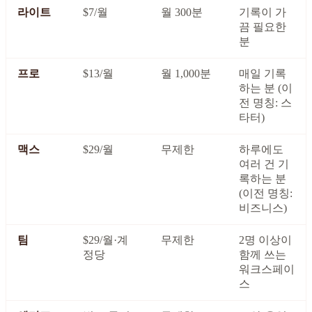
라이트
$7/월
월 300분
기록이 가
끔 필요한
분
프로
$13/월
월 1,000분
매일 기록
하는 분 (이
전 명칭: 스
타터)
맥스
$29/월
무제한
하루에도
여러 건 기
록하는 분
(이전 명칭:
비즈니스)
팀
$29/월·계
무제한
2명 이상이
정당
함께 쓰는
워크스페이
스