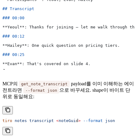
## Transcript
### 00:00
**Yeoul**
: Thanks for joining — let me walk through the
### 00:12
**Hailey**
: One quick question on pricing tiers.
### 00:25
**Evan**
: That's covered on slide 4.
…
MCP의
payload를 이미 이해하는 에이
get_note_transcript
전트라면
으로 바꾸세요. shape이 바이트 단
--format json
위로 동일해요:
tiro
 notes
 transcript
 <
noteGui
d
>
 --format
 json