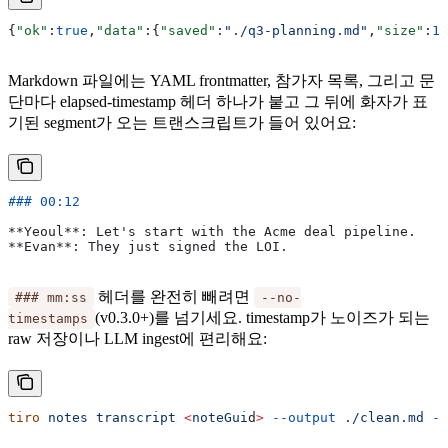
{
"ok"
:
true
,
"data"
:{
"saved"
:
"./q3-planning.md"
,
"size"
:
12
Markdown 파일에는 YAML frontmatter, 참가자 목록, 그리고 문
단마다 elapsed-timestamp 헤더 하나가 붙고 그 뒤에 화자가 표
기된 segment가 오는 트랜스크립트가 들어 있어요:
### 00:12
**Yeoul**
: Let's start with the Acme deal pipeline.
**Evan**
: They just signed the LOI.
헤더를 완전히 빼려면
### mm:ss
--no-
(v0.3.0+)를 넘기세요. timestamp가 노이즈가 되는
timestamps
raw 저장이나 LLM ingest에 편리해요:
tiro
 notes
 transcript
 <
noteGui
d
>
 --output
 ./clean.md
 --