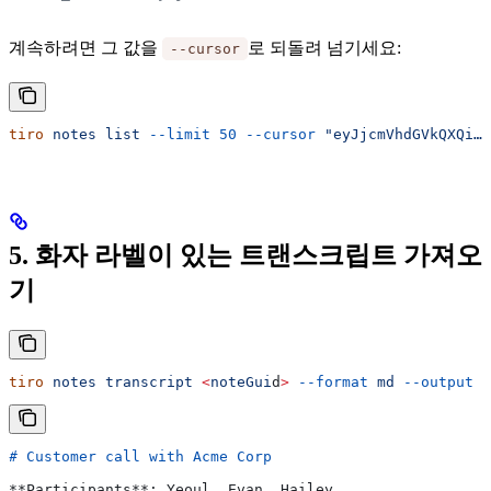
계속하려면 그 값을
로 되돌려 넘기세요:
--cursor
tiro
 notes
 list
 --limit
 50
 --cursor
 "eyJjcmVhdGVkQXQi…"
5. 화자 라벨이 있는 트랜스크립트 가져오
기
tiro
 notes
 transcript
 <
noteGui
d
>
 --format
 md
 --output
 .
# Customer call with Acme Corp
**Participants**
: Yeoul, Evan, Hailey