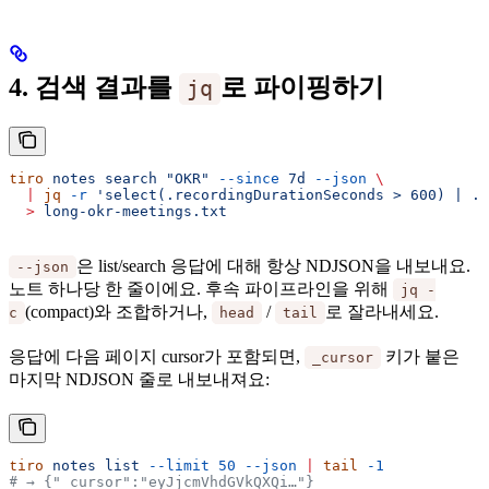
4. 검색 결과를
로 파이핑하기
jq
tiro
 notes
 search
 "OKR"
 --since
 7d
 --json
 \
  |
 jq
 -r
 'select(.recordingDurationSeconds > 600) | .g
  >
 long-okr-meetings.txt
은 list/search 응답에 대해 항상 NDJSON을 내보내요.
--json
노트 하나당 한 줄이에요. 후속 파이프라인을 위해
jq -
(compact)와 조합하거나,
/
로 잘라내세요.
c
head
tail
응답에 다음 페이지 cursor가 포함되면,
키가 붙은
_cursor
마지막 NDJSON 줄로 내보내져요:
tiro
 notes
 list
 --limit
 50
 --json
 |
 tail
 -1
# → {"_cursor":"eyJjcmVhdGVkQXQi…"}