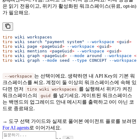
은 읽기 전용이고, 위키가 활성화된 워크스페이스(유료, opt-in)
가 필요해요.
tiro
 wiki
 workspaces
                                   
tiro
 wiki
 search
 "payment system"
 --workspace
 <
gui
d
>
   
tiro
 wiki
 page
 <
pageGui
d
>
 --workspace
 <
gui
d
>
           
tiro
 wiki
 mentions
 <
pageGui
d
>
 --workspace
 <
gui
d
>
       
tiro
 wiki
 graph
 <
pageGui
d
>
 --mode
 around
 --workspace
 <
g
tiro
 wiki
 graph
 --mode
 seed
 --type
 CONCEPT
 --workspace
 
는 선택이에요. 생략하면 내 API Key의 기본 워
--workspace
크스페이스를 써요. 계정이 둘 이상의 워크스페이스에 속해 있
다면 먼저
를 실행해서 위키가 켜진
tiro wiki workspaces
워크스페이스의
를 넘기세요. 게이트된 워크스페이스
guid
는 백엔드의 업그레이드 안내 메시지를 출력하고 0이 아닌 코
드로 종료돼요.
→ 도구 선택 가이드와 실제로 풀어본 에이전트 플로를 보려면
For AI agents
로 이어가세요.