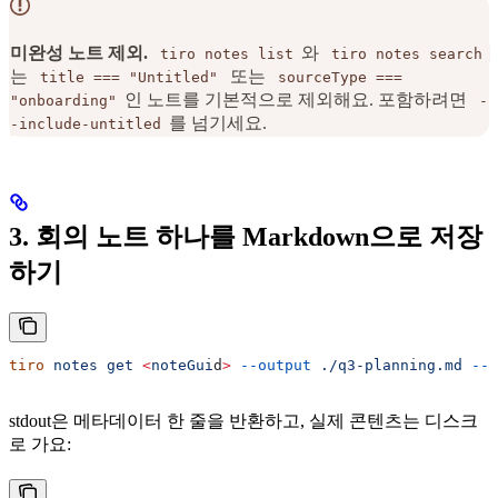
미완성 노트 제외.
와
tiro notes list
tiro notes search
는
또는
title === "Untitled"
sourceType ===
인 노트를 기본적으로 제외해요. 포함하려면
"onboarding"
-
를 넘기세요.
-include-untitled
3. 회의 노트 하나를 Markdown으로 저장
하기
tiro
 notes
 get
 <
noteGui
d
>
 --output
 ./q3-planning.md
 --i
stdout은 메타데이터 한 줄을 반환하고, 실제 콘텐츠는 디스크
로 가요: