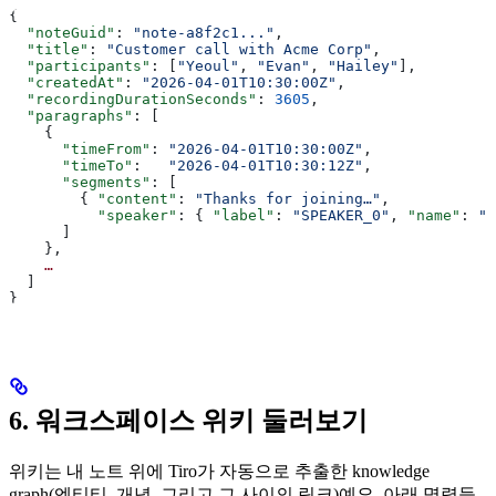
{
  "noteGuid"
: 
"note-a8f2c1..."
,
  "title"
: 
"Customer call with Acme Corp"
,
  "participants"
: [
"Yeoul"
, 
"Evan"
, 
"Hailey"
],
  "createdAt"
: 
"2026-04-01T10:30:00Z"
,
  "recordingDurationSeconds"
: 
3605
,
  "paragraphs"
: [
    {
      "timeFrom"
: 
"2026-04-01T10:30:00Z"
,
      "timeTo"
:   
"2026-04-01T10:30:12Z"
,
      "segments"
: [
        { 
"content"
: 
"Thanks for joining…"
,
          "speaker"
: { 
"label"
: 
"SPEAKER_0"
, 
"name"
: 
"Y
      ]
    },
    …
  ]
}
6. 워크스페이스 위키 둘러보기
위키는 내 노트 위에 Tiro가 자동으로 추출한 knowledge
graph(엔티티, 개념, 그리고 그 사이의 링크)예요. 아래 명령들