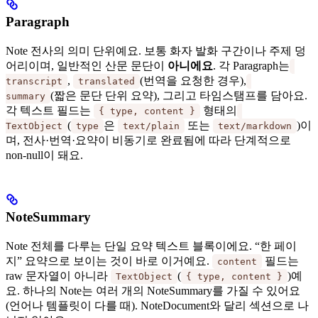
Paragraph
Note 전사의 의미 단위예요. 보통 화자 발화 구간이나 주제 덩
어리이며, 일반적인 산문 문단이
아니에요
. 각 Paragraph는
,
(번역을 요청한 경우),
transcript
translated
(짧은 문단 단위 요약), 그리고 타임스탬프를 담아요.
summary
각 텍스트 필드는
형태의
{ type, content }
(
은
또는
)이
TextObject
type
text/plain
text/markdown
며, 전사·번역·요약이 비동기로 완료됨에 따라 단계적으로
non-null이 돼요.
NoteSummary
Note 전체를 다루는 단일 요약 텍스트 블록이에요. “한 페이
지” 요약으로 보이는 것이 바로 이거예요.
필드는
content
raw 문자열이 아니라
(
)예
TextObject
{ type, content }
요. 하나의 Note는 여러 개의 NoteSummary를 가질 수 있어요
(언어나 템플릿이 다를 때). NoteDocument와 달리 섹션으로 나