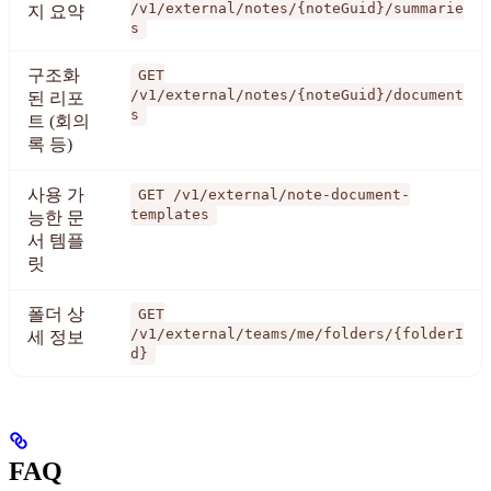
/v1/external/notes/{noteGuid}/summarie
지 요약
s
구조화
GET
/v1/external/notes/{noteGuid}/document
된 리포
s
트 (회의
록 등)
사용 가
GET /v1/external/note-document-
templates
능한 문
서 템플
릿
폴더 상
GET
/v1/external/teams/me/folders/{folderI
세 정보
d}
FAQ