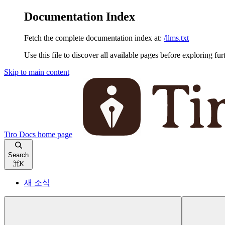
Documentation Index
Fetch the complete documentation index at:
/llms.txt
Use this file to discover all available pages before exploring fur
Skip to main content
Tiro Docs
home page
Search
⌘
K
새 소식