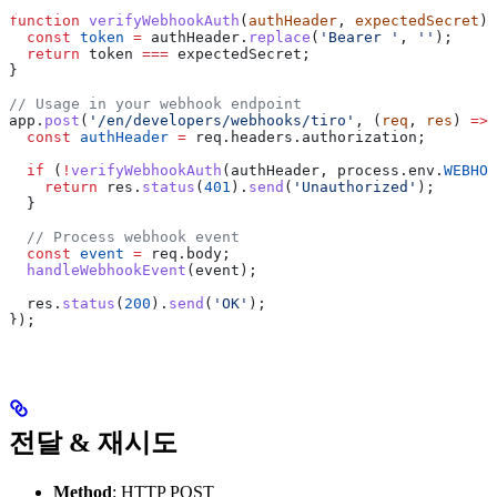
function
 verifyWebhookAuth
(
authHeader
, 
expectedSecret
) 
  const
 token
 =
 authHeader
.
replace
(
'Bearer '
, 
''
);
  return
 token
 ===
 expectedSecret
;
}
// Usage in your webhook endpoint
app
.
post
(
'/en/developers/webhooks/tiro'
, (
req
, 
res
) 
=>
 
  const
 authHeader
 =
 req
.
headers
.
authorization
;
  if
 (
!
verifyWebhookAuth
(
authHeader
, 
process
.
env
.
WEBHOO
    return
 res
.
status
(
401
).
send
(
'Unauthorized'
);
  }
  // Process webhook event
  const
 event
 =
 req
.
body
;
  handleWebhookEvent
(
event
);
  res
.
status
(
200
).
send
(
'OK'
);
});
전달 & 재시도
Method
: HTTP POST