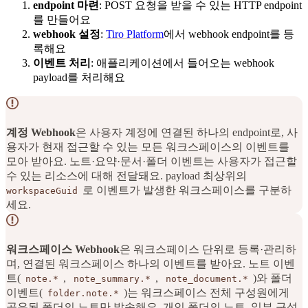
endpoint 마련
: POST 요청을 받을 수 있는 HTTP endpoint
를 만들어요
webhook 설정
:
Tiro Platform
에서 webhook endpoint를 등
록해요
이벤트 처리
: 애플리케이션에서 들어오는 webhook
payload를 처리해요
계정 Webhook
은 사용자 계정에 연결된 하나의 endpoint로, 사
용자가 현재 접근할 수 있는 모든 워크스페이스의 이벤트를
모아 받아요. 노트·요약·문서·폴더 이벤트는 사용자가 접근할
수 있는 리소스에 대해 전달돼요. payload 최상위의
로 이벤트가 발생한 워크스페이스를 구분하
workspaceGuid
세요.
워크스페이스 Webhook
은 워크스페이스 단위로 등록·관리하
며, 연결된 워크스페이스 하나의 이벤트를 받아요. 노트 이벤
트(
,
,
)와 폴더
note.*
note_summary.*
note_document.*
이벤트(
)는 워크스페이스 전체 구성원에게
folder.note.*
공유된 폴더의 노트만 발송해요. 개인 폴더의 노트, 일부 구성