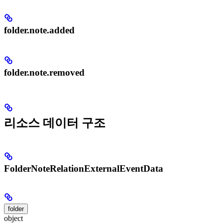
folder.note.added
folder.note.removed
리소스 데이터 구조
FolderNoteRelationExternalEventData
folder
object