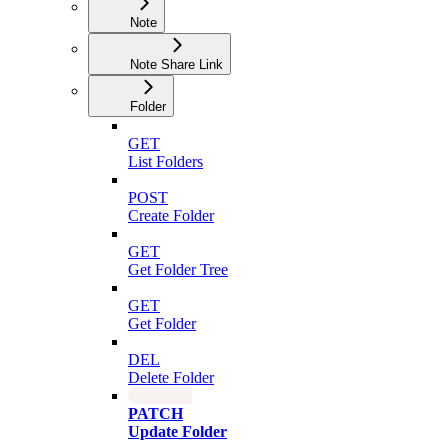
Note
Note Share Link
Folder
GET
List Folders
POST
Create Folder
GET
Get Folder Tree
GET
Get Folder
DEL
Delete Folder
PATCH
Update Folder