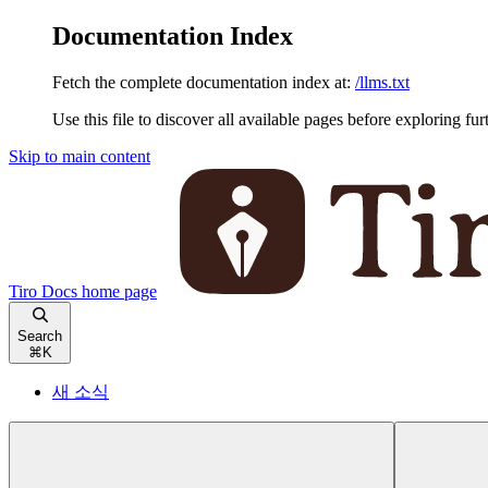
Documentation Index
Fetch the complete documentation index at:
/llms.txt
Use this file to discover all available pages before exploring fur
Skip to main content
Tiro Docs
home page
Search
⌘
K
새 소식