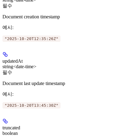
필수
Document creation timestamp
예시
:
"2025-10-20T12:35:26Z"
updatedAt
string<date-time>
필수
Document last update timestamp
예시
:
"2025-10-20T13:45:30Z"
truncated
boolean