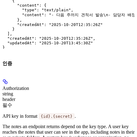
    {

      "content": {

        "type": "text/plain",

        "content": "- 다음 주까지 견적서 발송\n- 담당자 배정"
      },

      "createdAt": "2025-10-20T12:35:26Z"

    }

  ],

  "createdAt": "2025-10-20T12:35:26Z",

  "updatedAt": "2025-10-20T13:45:30Z"

}
인증
Authorization
string
header
필수
API key in format
.
{id}.{secret}
The notes an endpoint returns depend on the key type. A
user key
reaches the notes that user can see in the app, including notes in their