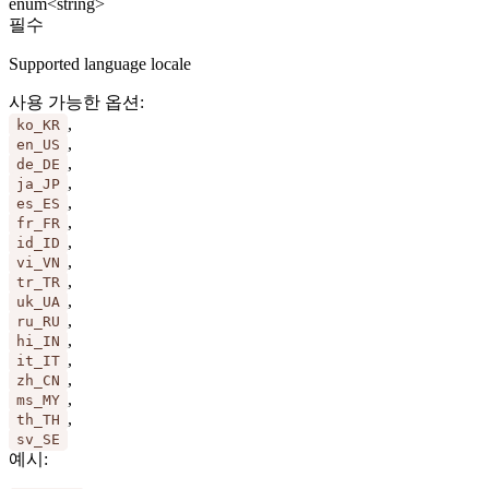
enum<string>
필수
Supported language locale
사용 가능한 옵션
:
,
ko_KR
,
en_US
,
de_DE
,
ja_JP
,
es_ES
,
fr_FR
,
id_ID
,
vi_VN
,
tr_TR
,
uk_UA
,
ru_RU
,
hi_IN
,
it_IT
,
zh_CN
,
ms_MY
,
th_TH
sv_SE
예시
: