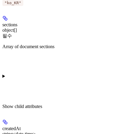
"ko_KR"
sections
object[]
필수
Array of document sections
Show
child attributes
createdAt
string<date-time>