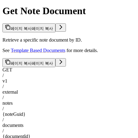
Get Note Document
페이지 복사
페이지 복사
Retrieve a specific note document by ID.
See
Template Based Documents
for more details.
페이지 복사
페이지 복사
GET
/
v1
/
external
/
notes
/
{noteGuid}
/
documents
/
{documentId}