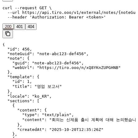
curl --request GET \

  --url https://api.tiro.ooo/v1/external/notes/{noteGui
  --header 'Authorization: Bearer <token>'
200
401
404
{

  "id": 456,

  "noteGuid": "note-abc123-def456",

  "note": {

    "guid": "note-abc123-def456",

    "webUrl": "https://tiro.ooo/n/xQ8YKnZUPGHNB"

  },

  "template": {

    "id": 1,

    "title": "영업 보고서"

  },

  "locale": "ko_KR",

  "sections": [

    {

      "content": {

        "type": "text/plain",

        "content": "회의는 신제품 출시 계획에 대해 논의했습니다.
      },

      "createdAt": "2025-10-20T12:35:26Z"

    },
