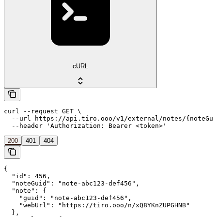
cURL
curl --request GET \

  --url https://api.tiro.ooo/v1/external/notes/{noteGui
  --header 'Authorization: Bearer <token>'
200
401
404
{

  "id": 456,

  "noteGuid": "note-abc123-def456",

  "note": {

    "guid": "note-abc123-def456",

    "webUrl": "https://tiro.ooo/n/xQ8YKnZUPGHNB"

  },
