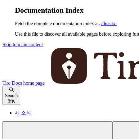
Documentation Index
Fetch the complete documentation index at:
/llms.txt
Use this file to discover all available pages before exploring fur
Skip to main content
Tiro Docs
home page
Search
⌘
K
새 소식