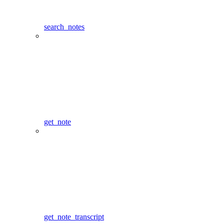
search_notes
get_note
get_note_transcript