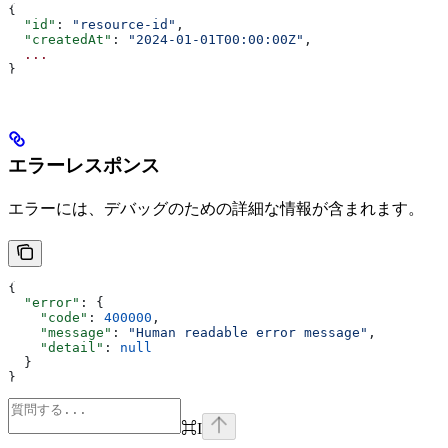
{
  "id"
: 
"resource-id"
,
  "createdAt"
: 
"2024-01-01T00:00:00Z"
,
  ...
}
エラーレスポンス
エラーには、デバッグのための詳細な情報が含まれます。
{
  "error"
: {
    "code"
: 
400000
,
    "message"
: 
"Human readable error message"
,
    "detail"
: 
null
  }
}
⌘
I