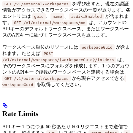
を呼び出すと、現在の認証
GET /v1/external/workspaces
情報がアクセスできるワークスペースの一覧が返ります。各
エントリには
、
、
が含まれま
guid
name
isWikiEnabled
す。
は、アカウントの
GET /v1/external/workspaces/me
APIキーのデフォルトワークスペース、またはワークスペー
スのAPIキーに紐づくワークスペースを返します。
ワークスペース単位のリソースには
が含ま
workspaceGuid
れます。たとえば
POST
は、
/v1/external/workspaces/{workspaceGuid}/folders
そのワークスペースにフォルダを作成します。1 つのアカウ
ントのAPIキーで複数のワークスペースと連携する場合は、
から現在アクセスできる
GET /v1/external/workspaces
を取得してください。
workspaceGuid
Rate Limits
API キー 1 つにつき 60 秒あたり 600 リクエストまで送信で
きます。超過すると
レスポンスと
・