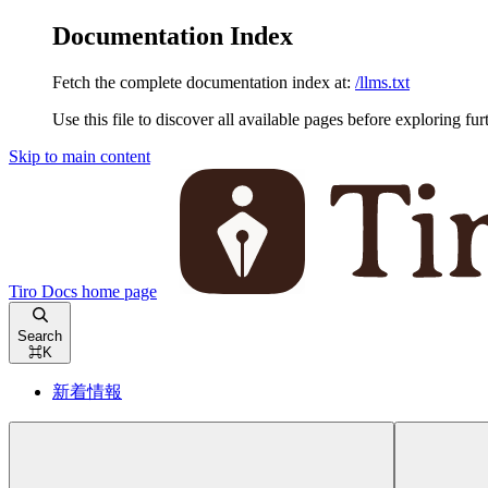
Documentation Index
Fetch the complete documentation index at:
/llms.txt
Use this file to discover all available pages before exploring fur
Skip to main content
Tiro Docs
home page
Search
⌘
K
新着情報