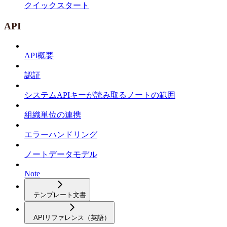
クイックスタート
API
API概要
認証
システムAPIキーが読み取るノートの範囲
組織単位の連携
エラーハンドリング
ノートデータモデル
Note
テンプレート文書
APIリファレンス（英語）