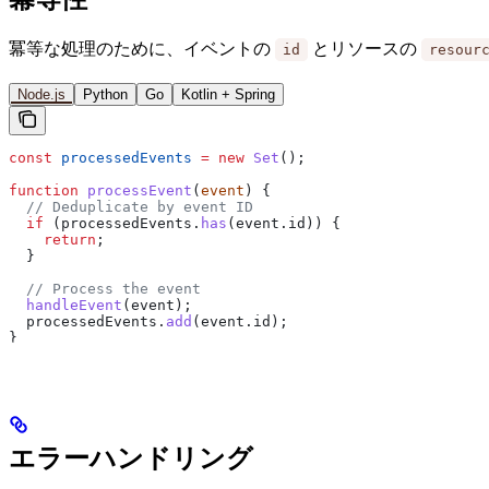
冪等な処理のために、イベントの
とリソースの
id
resour
Node.js
Python
Go
Kotlin + Spring
const
 processedEvents
 =
 new
 Set
();
function
 processEvent
(
event
) {
  // Deduplicate by event ID
  if
 (
processedEvents
.
has
(
event
.
id
)) {
    return
;
  }
  // Process the event
  handleEvent
(
event
);
  processedEvents
.
add
(
event
.
id
);
}
エラーハンドリング