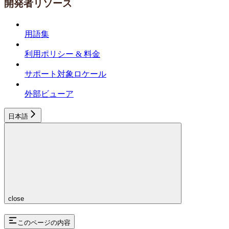
開発者リソース
用語集
利用ポリシー & 料金
サポート対象ロケール
外部ビューア
日本語
close
このページの内容