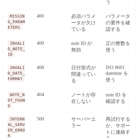
う
400
必須パラメ
パラメータ
MISSIN
G_PARAM
ータが欠け
の要件を確
ETERS
ている
認する
400
note ID が
正の整数を
INVALI
D_NOTE_
無効
使う
ID
400
ISO 8601
日付形式が
INVALI
datetime を
D_DATE_
間違ってい
FORMAT
使う
る
404
ノートが存
note ID を
NOTE_N
OT_FOUN
在しない
確認する
D
500
サーバーエ
再試行する
INTERN
AL_SERV
ラー
か、サポー
ER_ERRO
トに連絡す
R