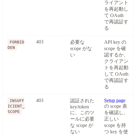
ライアント
を再起動し
て OAuth
で再認証す
る
403
必要な
API key の
FORBID
DEN
scope がな
scope を確
い
認するか、
クライアン
トを再起動
して OAuth
で再認証す
る
403
Setup page
認証された
INSUFF
の scope 表
ICIENT_
key/token
SCOPE
に、このツ
を確認し、
ールに必要
正しい
な scope が
scope を持
ない
つ key を使