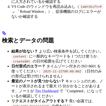
に入力されているか確認する
VS Code のウィンドウを再読み込みし（
Cmd+Shift+P
→ 「Reload Window」）、拡張機能のログにエラーが
ないか確認する
検索とデータの問題
結果が出ない？
より広い検索条件を試してください。
に一般的なキーワードを 1 つだけ使うか、
content
の日付範囲を広げてください
createdAt
日付形式のエラー？
タイムゾーン付きの ISO 8601 を
使ってください：
（日付のみ
2025-11-22T00:00:00Z
の形式は受け付けられません）
最近のノートが見つからない？
キャッシュのため、ノ
ートが表示されるまで最大 15 分かかることがありま
す。ノートが
Tiro Dashboard
で「Completed」になって
いるか確認してください
リクエストがタイムアウトする？
長い会議では、
の代わりに