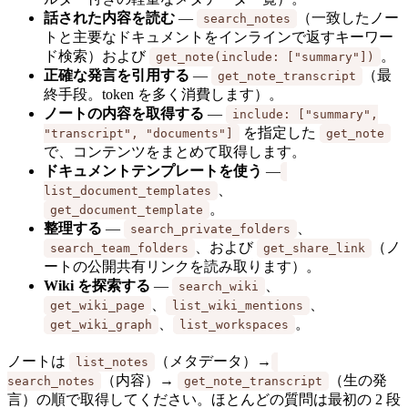
話された内容を読む
—
（一致したノー
search_notes
トと主要なドキュメントをインラインで返すキーワー
ド検索）および
。
get_note(include: ["summary"])
正確な発言を引用する
—
（最
get_note_transcript
終手段。token を多く消費します）。
ノートの内容を取得する
—
include: ["summary",
を指定した
"transcript", "documents"]
get_note
で、コンテンツをまとめて取得します。
ドキュメントテンプレートを使う
—
、
list_document_templates
。
get_document_template
整理する
—
、
search_private_folders
、および
（ノ
search_team_folders
get_share_link
ートの公開共有リンクを読み取ります）。
Wiki を探索する
—
、
search_wiki
、
、
get_wiki_page
list_wiki_mentions
、
。
get_wiki_graph
list_workspaces
ノートは
（メタデータ）→
list_notes
（内容）→
（生の発
search_notes
get_note_transcript
言）の順で取得してください。ほとんどの質問は最初の 2 段