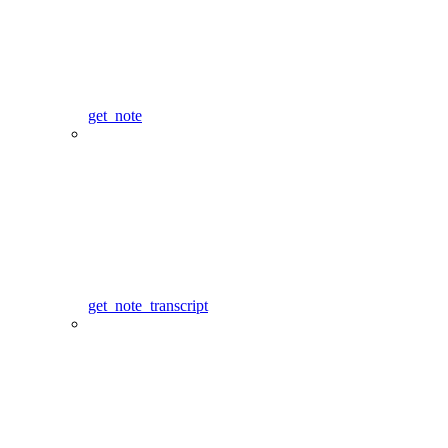
get_note
get_note_transcript