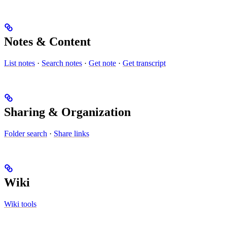
Notes & Content
List notes
·
Search notes
·
Get note
·
Get transcript
Sharing & Organization
Folder search
·
Share links
Wiki
Wiki tools