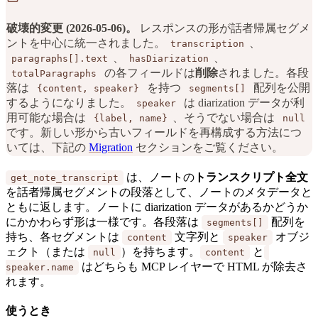
破壊的変更 (2026-05-06)。
レスポンスの形が話者帰属セグメ
ントを中心に統一されました。
、
transcription
、
、
paragraphs[].text
hasDiarization
の各フィールドは
削除
されました。各段
totalParagraphs
落は
を持つ
配列を公開
{content, speaker}
segments[]
するようになりました。
は diarization データが利
speaker
用可能な場合は
、そうでない場合は
{label, name}
null
です。新しい形から古いフィールドを再構成する方法につ
いては、下記の
Migration
セクションをご覧ください。
は、ノートの
トランスクリプト全文
get_note_transcript
を話者帰属セグメントの段落として、ノートのメタデータと
ともに返します。ノートに diarization データがあるかどうか
にかかわらず形は一様です。各段落は
配列を
segments[]
持ち、各セグメントは
文字列と
オブジ
content
speaker
ェクト（または
）を持ちます。
と
null
content
はどちらも MCP レイヤーで HTML が除去さ
speaker.name
れます。
使うとき