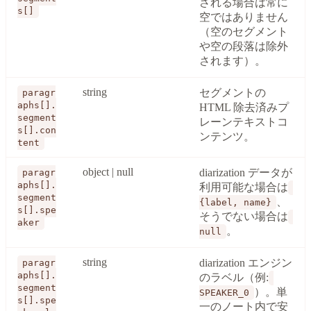
される場合は常に
s[]
空ではありません
（空のセグメント
や空の段落は除外
されます）。
string
セグメントの
paragr
aphs[].
HTML 除去済みプ
segment
レーンテキストコ
s[].con
ンテンツ。
tent
object | null
diarization データが
paragr
aphs[].
利用可能な場合は
segment
、
{label, name}
s[].spe
そうでない場合は
aker
。
null
string
diarization エンジン
paragr
aphs[].
のラベル（例:
segment
）。単
SPEAKER_0
s[].spe
一のノート内で安