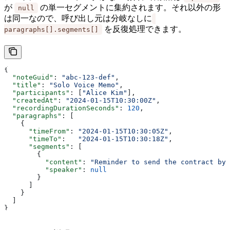
が
の単一セグメントに集約されます。それ以外の形
null
は同一なので、呼び出し元は分岐なしに
を反復処理できます。
paragraphs[].segments[]
{
  "noteGuid"
: 
"abc-123-def"
,
  "title"
: 
"Solo Voice Memo"
,
  "participants"
: [
"Alice Kim"
],
  "createdAt"
: 
"2024-01-15T10:30:00Z"
,
  "recordingDurationSeconds"
: 
120
,
  "paragraphs"
: [
    {
      "timeFrom"
: 
"2024-01-15T10:30:05Z"
,
      "timeTo"
:   
"2024-01-15T10:30:18Z"
,
      "segments"
: [
        {
          "content"
: 
"Reminder to send the contract by 
          "speaker"
: 
null
        }
      ]
    }
  ]
}