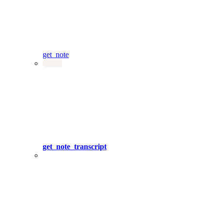
get_note
get_note_transcript