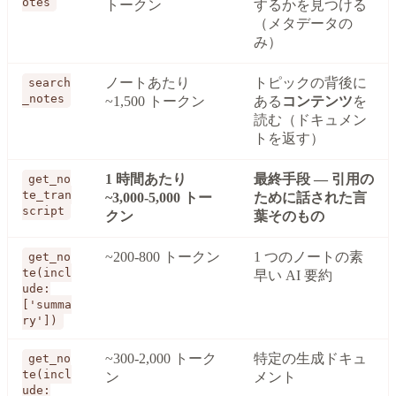
otes
トークン
するかを見つける
（メタデータの
み）
ノートあたり
トピックの背後に
search
_notes
~1,500 トークン
ある
コンテンツ
を
読む（ドキュメン
トを返す）
1 時間あたり
最終手段 — 引用の
get_no
te_tran
~3,000-5,000 トー
ために話された言
script
クン
葉そのもの
~200-800 トークン
1 つのノートの素
get_no
te(incl
早い AI 要約
ude:
['summa
ry'])
~300-2,000 トーク
特定の生成ドキュ
get_no
te(incl
ン
メント
ude: