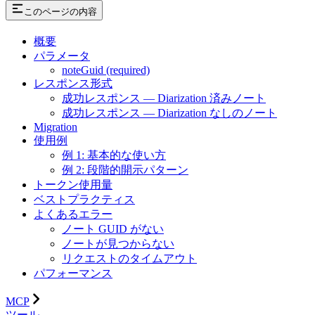
このページの内容
概要
パラメータ
noteGuid (required)
レスポンス形式
成功レスポンス — Diarization 済みノート
成功レスポンス — Diarization なしのノート
Migration
使用例
例 1: 基本的な使い方
例 2: 段階的開示パターン
トークン使用量
ベストプラクティス
よくあるエラー
ノート GUID がない
ノートが見つからない
リクエストのタイムアウト
パフォーマンス
MCP
ツール