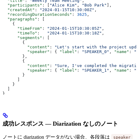
  "title"
: 
"Weekly Team Meeting"
,
  "participants"
: [
"Alice Kim"
, 
"Bob Park"
],
  "createdAt"
: 
"2024-01-15T10:30:00Z"
,
  "recordingDurationSeconds"
: 
3625
,
  "paragraphs"
: [
    {
      "timeFrom"
: 
"2024-01-15T10:30:05Z"
,
      "timeTo"
:   
"2024-01-15T10:30:18Z"
,
      "segments"
: [
        {
          "content"
: 
"Let's start with the project upda
          "speaker"
: { 
"label"
: 
"SPEAKER_0"
, 
"name"
: 
"A
        },
        {
          "content"
: 
"Sure, I've completed the migratio
          "speaker"
: { 
"label"
: 
"SPEAKER_1"
, 
"name"
: 
"B
        }
      ]
    }
  ]
}
成功レスポンス — Diarization なしのノート
ノートに diarization データがない場合、各段落は
speaker