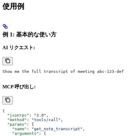
使用例
例 1: 基本的な使い方
AI リクエスト:
Show me the full transcript of meeting abc-123-def
MCP 呼び出し:
{
  "jsonrpc"
: 
"2.0"
,
  "method"
: 
"tools/call"
,
  "params"
: {
    "name"
: 
"get_note_transcript"
,
    "arguments"
: {