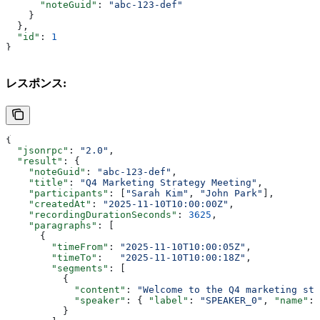
      "noteGuid"
: 
"abc-123-def"
    }
  },
  "id"
: 
1
}
レスポンス:
{
  "jsonrpc"
: 
"2.0"
,
  "result"
: {
    "noteGuid"
: 
"abc-123-def"
,
    "title"
: 
"Q4 Marketing Strategy Meeting"
,
    "participants"
: [
"Sarah Kim"
, 
"John Park"
],
    "createdAt"
: 
"2025-11-10T10:00:00Z"
,
    "recordingDurationSeconds"
: 
3625
,
    "paragraphs"
: [
      {
        "timeFrom"
: 
"2025-11-10T10:00:05Z"
,
        "timeTo"
:   
"2025-11-10T10:00:18Z"
,
        "segments"
: [
          {
            "content"
: 
"Welcome to the Q4 marketing str
            "speaker"
: { 
"label"
: 
"SPEAKER_0"
, 
"name"
: 
          }