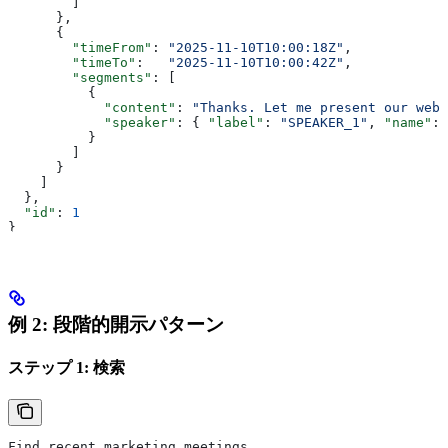
        ]
      },
      {
        "timeFrom"
: 
"2025-11-10T10:00:18Z"
,
        "timeTo"
:   
"2025-11-10T10:00:42Z"
,
        "segments"
: [
          {
            "content"
: 
"Thanks. Let me present our webs
            "speaker"
: { 
"label"
: 
"SPEAKER_1"
, 
"name"
: 
          }
        ]
      }
    ]
  },
  "id"
: 
1
}
例 2: 段階的開示パターン
ステップ 1: 検索
Find recent marketing meetings