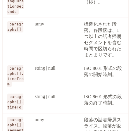
ingDura
（秒）。
tionSec
onds
array
構造化された段
paragr
aphs[]
落。各段落は、1
つ以上の話者帰属
セグメントを含む
時間で区切られた
まとまりです。
string | null
ISO 8601 形式の段
paragr
aphs[].
落の開始時刻。
timeFro
m
string | null
ISO 8601 形式の段
paragr
aphs[].
落の終了時刻。
timeTo
array
段落の話者帰属ス
paragr
aphs[].
ライス。段落が返
segment