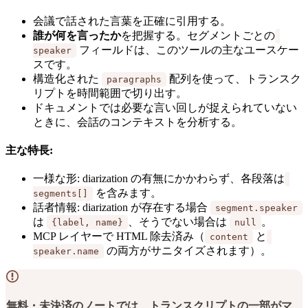
会議で話された言葉を正確に引用する。
誰が何を言ったか
を把握する。セグメントごとの
フィールドは、このツールの主なユースケー
speaker
スです。
構造化された
配列を使って、トランスク
paragraphs
リプトを時間範囲で切り出す。
ドキュメントでは必要な言い回しが捉えられていない
ときに、会話のコンテキストを分析する。
主な特長:
一様な形: diarization の有無にかかわらず、各段落は
を含みます。
segments[]
話者情報: diarization が存在する場合
segment.speaker
は
、そうでない場合は
。
{label, name}
null
MCP レイヤーで HTML 除去済み（
と
content
の両方がサニタイズされます）。
speaker.name
無料・未決済のノートでは、トランスクリプトの一部がマ