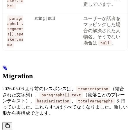
aker.la
定しています。
bel
string | null
ユーザーが話者を
paragr
aphs[].
マッピングした場
segment
合の解決された人
s[].spe
物名、そうでない
aker.na
場合は
。
null
me
Migration
2026-05-06 より前のレスポンスは、
（結合
transcription
された文字列）、
（段落ごとのプレー
paragraphs[].text
ンテキスト）、
、
を持
hasDiarization
totalParagraphs
っていました。これら 4 つはすべてなくなりました。新しい
形から再構成できます。