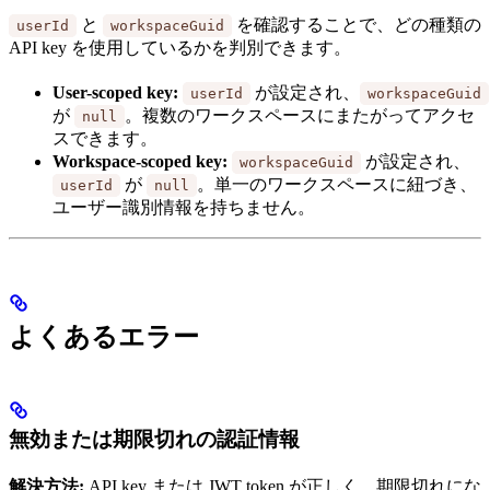
と
を確認することで、どの種類の
userId
workspaceGuid
API key を使用しているかを判別できます。
User-scoped key:
が設定され、
userId
workspaceGuid
が
。複数のワークスペースにまたがってアクセ
null
スできます。
Workspace-scoped key:
が設定され、
workspaceGuid
が
。単一のワークスペースに紐づき、
userId
null
ユーザー識別情報を持ちません。
よくあるエラー
無効または期限切れの認証情報
解決方法:
API key または JWT token が正しく、期限切れにな