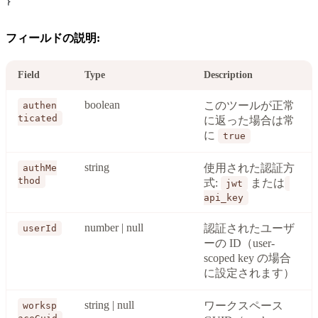
}
フィールドの説明:
Field
Type
Description
boolean
このツールが正常
authen
ticated
に返った場合は常
に
true
string
使用された認証方
authMe
thod
式:
または
jwt
api_key
number | null
認証されたユーザ
userId
ーの ID（user-
scoped key の場合
に設定されます）
string | null
ワークスペース
worksp