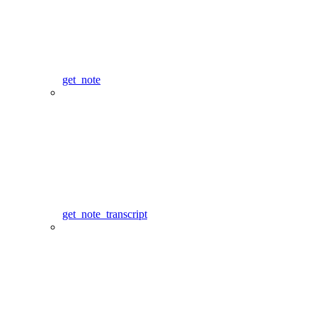
get_note
get_note_transcript