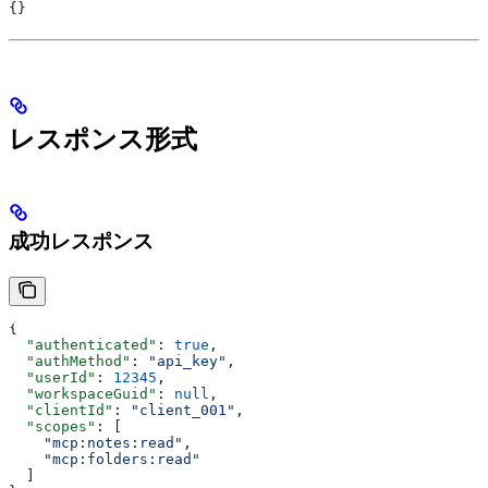
{}
レスポンス形式
成功レスポンス
{
  "authenticated"
: 
true
,
  "authMethod"
: 
"api_key"
,
  "userId"
: 
12345
,
  "workspaceGuid"
: 
null
,
  "clientId"
: 
"client_001"
,
  "scopes"
: [
    "mcp:notes:read"
,
    "mcp:folders:read"
  ]