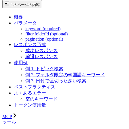
このページの内容
概要
パラメータ
keyword (required)
filter.folderId (optional)
pagination (optional)
レスポンス形式
成功レスポンス
縮退レスポンス
使用例
例 1: トピック検索
例 2: フォルダ限定の韓国語キーワード
例 3: 日付で区切った深い検索
ベストプラクティス
よくあるエラー
空のキーワード
トークン使用量
MCP
ツール