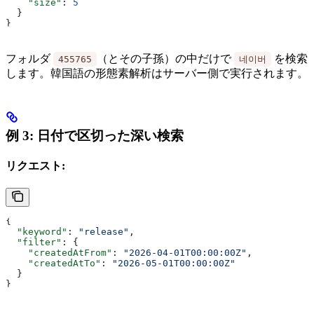
    "size"
: 
5
  }
}
フォルダ
（とその子孫）の中だけで
を検索
455765
네이버
します。韓国語の形態素解析はサーバー側で実行されます。
例 3: 日付で区切った深い検索
リクエスト:
{
  "keyword"
: 
"release"
,
  "filter"
: {
    "createdAtFrom"
: 
"2026-04-01T00:00:00Z"
,
    "createdAtTo"
: 
"2026-05-01T00:00:00Z"
  }
}