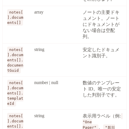
array
ノートの主要ドキ
notes[
].docum
ュメント。ノート
ents[]
にドキュメントが
ない場合は空配
列。
string
安定したドキュメ
notes[
].docum
ント識別子。
ents[].
documen
tGuid
number | null
数値のテンプレー
notes[
].docum
ト ID。唯一の安定
ents[].
した判別子です。
templat
eId
string
表示用ラベル（例:
notes[
].docum
"One
ents[].
、
Pager"
"회의