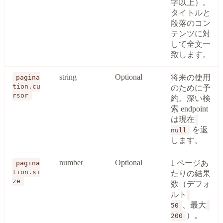
字以上）。
タイトルと
段落のコン
テンツに対
して全文一
致します。
string
Optional
将来の使用
pagina
tion.cu
のために予
rsor
約。深い検
索 endpoint
は現在
を返
null
します。
number
Optional
1 ページあ
pagina
tion.si
たりの結果
ze
数（デフォ
ルト
、最大
50
）。
200