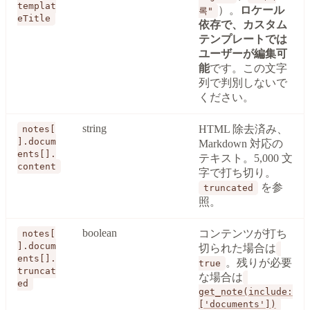
templat
）。
ロケール
록"
eTitle
依存で、カスタム
テンプレートでは
ユーザーが編集可
能
です。この文字
列で判別しないで
ください。
string
HTML 除去済み、
notes[
].docum
Markdown 対応の
ents[].
テキスト。5,000 文
content
字で打ち切り。
を参
truncated
照。
boolean
コンテンツが打ち
notes[
].docum
切られた場合は
ents[].
。残りが必要
true
truncat
な場合は
ed
get_note(include:
['documents'])