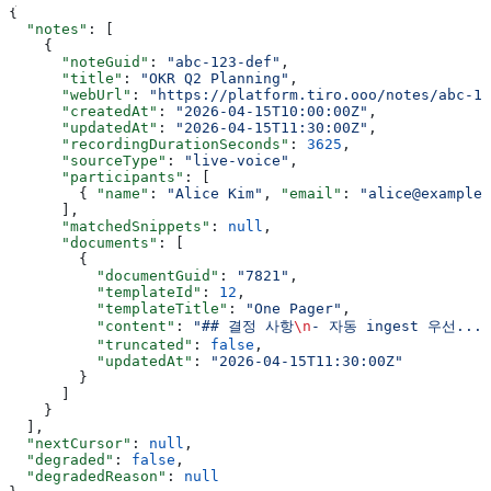
{
  "notes"
: [
    {
      "noteGuid"
: 
"abc-123-def"
,
      "title"
: 
"OKR Q2 Planning"
,
      "webUrl"
: 
"https://platform.tiro.ooo/notes/abc-12
      "createdAt"
: 
"2026-04-15T10:00:00Z"
,
      "updatedAt"
: 
"2026-04-15T11:30:00Z"
,
      "recordingDurationSeconds"
: 
3625
,
      "sourceType"
: 
"live-voice"
,
      "participants"
: [
        { 
"name"
: 
"Alice Kim"
, 
"email"
: 
"alice@example.
      ],
      "matchedSnippets"
: 
null
,
      "documents"
: [
        {
          "documentGuid"
: 
"7821"
,
          "templateId"
: 
12
,
          "templateTitle"
: 
"One Pager"
,
          "content"
: 
"## 결정 사항
\n
- 자동 ingest 우선...
\
          "truncated"
: 
false
,
          "updatedAt"
: 
"2026-04-15T11:30:00Z"
        }
      ]
    }
  ],
  "nextCursor"
: 
null
,
  "degraded"
: 
false
,
  "degradedReason"
: 
null