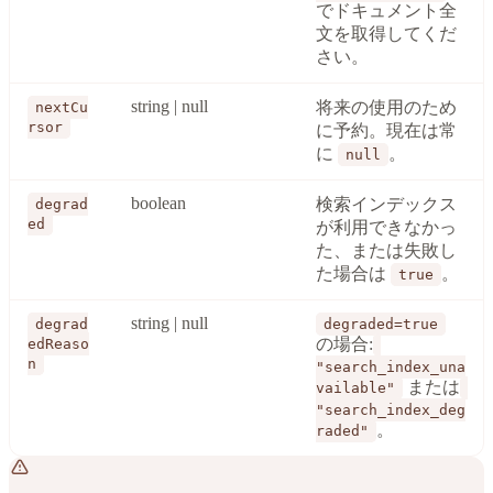
でドキュメント全
文を取得してくだ
さい。
string | null
将来の使用のため
nextCu
rsor
に予約。現在は常
に
。
null
boolean
検索インデックス
degrad
ed
が利用できなかっ
た、または失敗し
た場合は
。
true
string | null
degrad
degraded=true
の場合:
edReaso
n
"search_index_una
または
vailable"
"search_index_deg
。
raded"