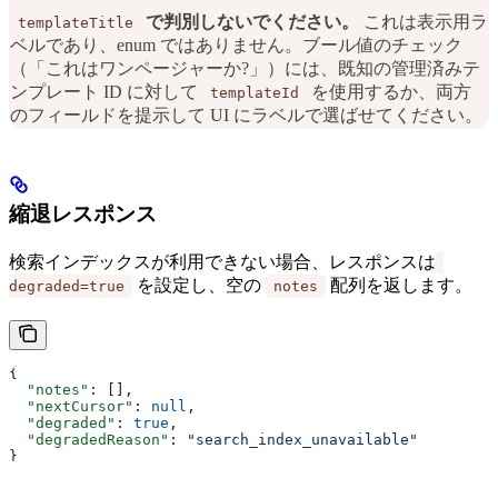
で判別しないでください。
これは表示用ラ
templateTitle
ベルであり、enum ではありません。ブール値のチェック
（「これはワンページャーか?」）には、既知の管理済みテ
ンプレート ID に対して
を使用するか、両方
templateId
のフィールドを提示して UI にラベルで選ばせてください。
縮退レスポンス
検索インデックスが利用できない場合、レスポンスは
を設定し、空の
配列を返します。
degraded=true
notes
{
  "notes"
: [],
  "nextCursor"
: 
null
,
  "degraded"
: 
true
,
  "degradedReason"
: 
"search_index_unavailable"
}