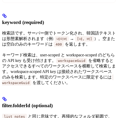
keyword (required)
検索語です。サーバー側でトークン化され、韓国語テキスト
は形態素解析されます（例:
→
）。空また
네이버
[네, 버]
は空白のみのキーワードは
を返します。
400
キーワード検索は、user-scoped と workspace-scoped のどちら
の API key も受け付けます。
を省略すると
workspaceGuid
アクセスできるすべてのワークスペースを横断して検索しま
す。workspace-scoped API key は接続されたワークスペース
のみを検索します。特定のワークスペースに限定するには
を渡してください。
workspaceGuid
filter.folderId (optional)
と同じ意味です。再帰的なフォルダ範囲で、
list_notes