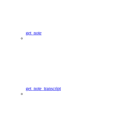
get_note
get_note_transcript