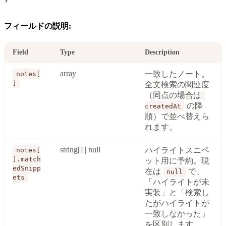
}
フィールドの説明:
Field
Type
Description
array
一致したノート。
notes[
]
全文検索の関連度
（同点の場合は
の降
createdAt
順）で並べ替えら
れます。
string[] | null
ハイライトスニペ
notes[
].match
ット用に予約。現
edSnipp
在は
で、
null
ets
「ハイライトが未
実装」と「検索し
たがハイライトが
一致しなかった」
を区別します。