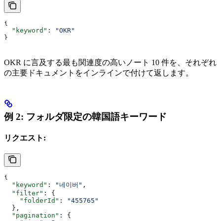
{
  "keyword"
: 
"OKR"
}
OKR に言及する最も関連度の高いノート 10 件を、それぞれ
の主要ドキュメントをインラインで付けて返します。
例 2: フォルダ限定の韓国語キーワード
リクエスト:
{
  "keyword"
: 
"네이버"
,
  "filter"
: {
    "folderId"
: 
"455765"
  },
  "pagination"
: {