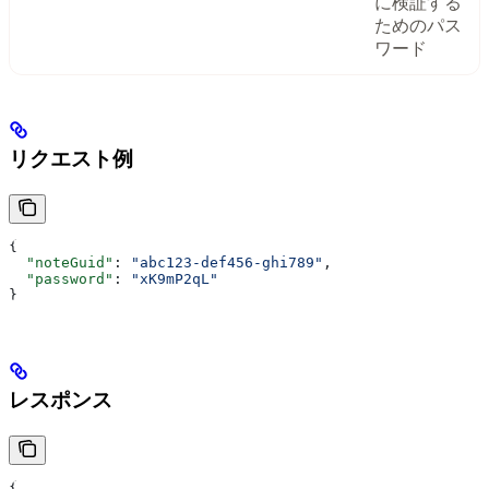
に検証する
ためのパス
ワード
リクエスト例
{
  "noteGuid"
: 
"abc123-def456-ghi789"
,
  "password"
: 
"xK9mP2qL"
}
レスポンス
{