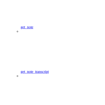
get_note
get_note_transcript