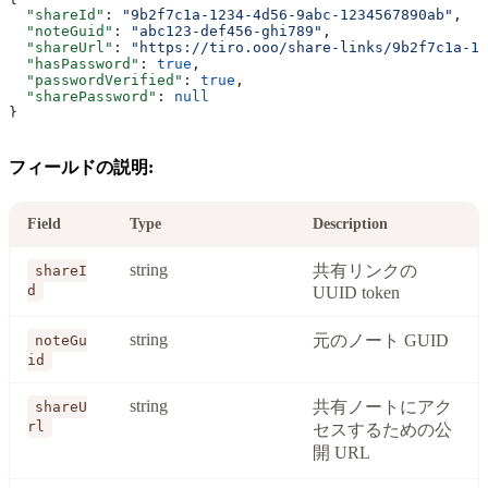
  "shareId"
: 
"9b2f7c1a-1234-4d56-9abc-1234567890ab"
,
  "noteGuid"
: 
"abc123-def456-ghi789"
,
  "shareUrl"
: 
"https://tiro.ooo/share-links/9b2f7c1a-12
  "hasPassword"
: 
true
,
  "passwordVerified"
: 
true
,
  "sharePassword"
: 
null
}
フィールドの説明:
Field
Type
Description
string
共有リンクの
shareI
d
UUID token
string
元のノート GUID
noteGu
id
string
共有ノートにアク
shareU
rl
セスするための公
開 URL