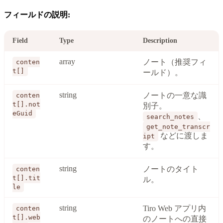
フィールドの説明:
Field
Type
Description
array
ノート（推奨フィ
conten
t[]
ールド）。
string
ノートの一意な識
conten
t[].not
別子。
eGuid
、
search_notes
get_note_transcr
などに渡しま
ipt
す。
string
ノートのタイト
conten
t[].tit
ル。
le
string
Tiro Web アプリ内
conten
t[].web
のノートへの直接