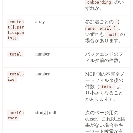
のい
onboarding
ずれか。
array
参加者ごとの
conten
{
t[].par
。
name, email }
ticipan
いずれも
の
null
ts[]
場合があります。
number
バックエンドのフ
total
ィルタ前の件数。
number
MCP 側の不完全ノ
totalS
ize
ートフィルタ後の
件数（
よ
total
り小さくなること
があります）。
string | null
次のページ用の
nextCu
rsor
cursor。これ以上結
果がない場合やキ
ーワード検索が有