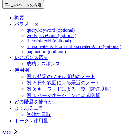
このページの内容
概要
パラメータ
query.keyword (optional)
workspaceGuid (optional)
filter.folderId (optional)
filter.createdAtFrom / filter.createdAtTo (optional)
pagination (optional)
レスポンス形式
成功レスポンス
使用例
例 1: 特定のフォルダ内のノート
例 2: 日付範囲による最近のノート
例 3: キーワードによる一覧（関連度順）
例 4: ページネーションによる閲覧
どの階層を使うか
よくあるエラー
無効な日時
トークン使用量
MCP