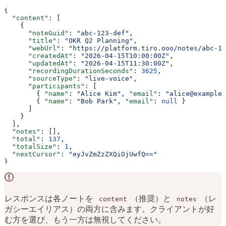
{
  "content"
: [
    {
      "noteGuid"
: 
"abc-123-def"
,
      "title"
: 
"OKR Q2 Planning"
,
      "webUrl"
: 
"https://platform.tiro.ooo/notes/abc-12
      "createdAt"
: 
"2026-04-15T10:00:00Z"
,
      "updatedAt"
: 
"2026-04-15T11:30:00Z"
,
      "recordingDurationSeconds"
: 
3625
,
      "sourceType"
: 
"live-voice"
,
      "participants"
: [
        { 
"name"
: 
"Alice Kim"
, 
"email"
: 
"alice@example.
        { 
"name"
: 
"Bob Park"
, 
"email"
: 
null
 }
      ]
    }
  ],
  "notes"
: [],
  "total"
: 
137
,
  "totalSize"
: 
1
,
  "nextCursor"
: 
"eyJvZmZzZXQiOjUwfQ=="
}
レスポンスは各ノートを
（推奨）と
（レ
content
notes
ガシーエイリアス）の両方に含みます。クライアントが好
む方を選び、もう一方は無視してください。