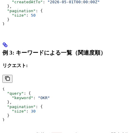
    "createdAtTo"
: 
"2026-05-01T00:00:00Z"
  },
  "pagination"
: {
    "size"
: 
50
  }
}
例 3: キーワードによる一覧（関連度順）
リクエスト:
{
  "query"
: {
    "keyword"
: 
"OKR"
  },
  "pagination"
: {
    "size"
: 
30
  }
}