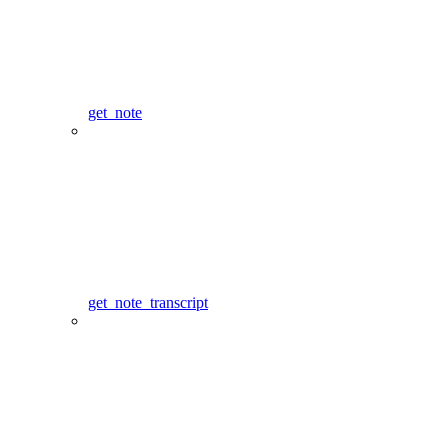
get_note
get_note_transcript