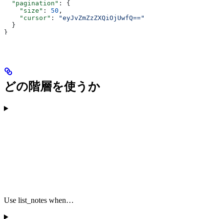
  "pagination"
: {
    "size"
: 
50
,
    "cursor"
: 
"eyJvZmZzZXQiOjUwfQ=="
  }
}
どの階層を使うか
Use list_notes when…