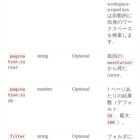
workspace-
scoped key
は自動的に
自身のワー
クスペース
を検索しま
す。
string
Optional
前回の
pagina
tion.cu
nextCursor
rsor
から得た
cursor。
number
Optional
1 ページあ
pagina
tion.si
たりの結果
ze
数（デフォ
ルト
、最大
20
）。
100
string
Optional
フォルダに
filter