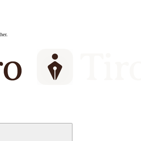
ther.