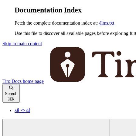
Documentation Index
Fetch the complete documentation index at:
/llms.txt
Use this file to discover all available pages before exploring fur
Skip to main content
Tiro Docs
home page
Search
⌘
K
새 소식