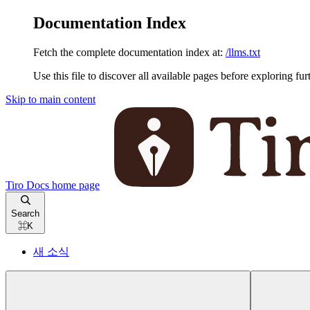
Documentation Index
Fetch the complete documentation index at:
/llms.txt
Use this file to discover all available pages before exploring fur
Skip to main content
Tiro Docs
home page
Search
⌘
K
새 소식