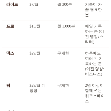
라이트
$7/월
월 300분
기록이 가
끔 필요한
분
프로
$13/월
월 1,000분
매일 기록
하는 분 (이
전 명칭: 스
타터)
맥스
$29/월
무제한
하루에도
여러 건 기
록하는 분
(이전 명칭:
비즈니스)
팀
$29/월·계
무제한
2명 이상이
정당
함께 쓰는
워크스페이
스