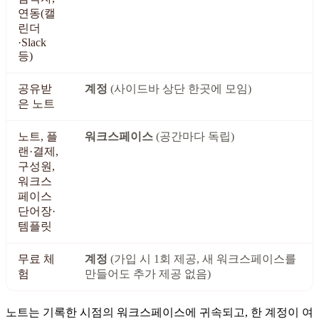
연동(캘
린더
·Slack
등)
공유받
계정
(사이드바 상단 한곳에 모임)
은 노트
노트, 플
워크스페이스
(공간마다 독립)
랜·결제,
구성원,
워크스
페이스
단어장·
템플릿
무료 체
계정
(가입 시 1회 제공, 새 워크스페이스를
험
만들어도 추가 제공 없음)
노트는 기록한 시점의 워크스페이스에 귀속되고, 한 계정이 여