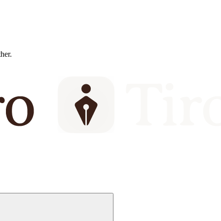
ther.