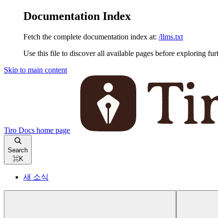
Documentation Index
Fetch the complete documentation index at:
/llms.txt
Use this file to discover all available pages before exploring fur
Skip to main content
Tiro Docs
home page
Search
⌘
K
새 소식