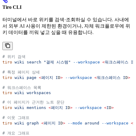
Tiro CLI
터미널에서 바로 위키를 검색·조회하실 수 있습니다. 사내에
서 외부 AI 사용이 제한된 환경이거나, 자체 워크플로우에 위
키 데이터를 끼워 넣고 싶을 때 유용합니다.
# 위키 검색
tiro
 wiki
 search
 "결제 시스템"
 --workspace
 <
워크스페이스
 I
D
# 특정 페이지 상세
tiro
 wiki
 page
 <
페이지
 I
D
>
 --workspace
 <
워크스페이스
 I
D
>
# 워크스페이스 목록
tiro
 wiki
 workspaces
# 이 페이지가 근거한 노트 문단
tiro
 wiki
 mentions
 <
페이지
 I
D
>
 --workspace
 <
I
D
>
# 이웃 그래프
tiro
 wiki
 graph
 <
페이지
 I
D
>
 --mode
 around
 --workspace
 <
I
# 개요 그래프