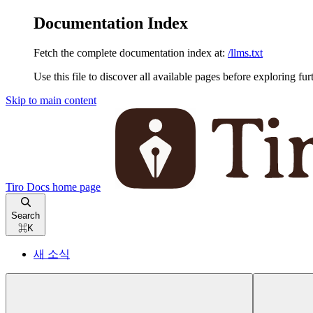
Documentation Index
Fetch the complete documentation index at:
/llms.txt
Use this file to discover all available pages before exploring fur
Skip to main content
Tiro Docs
home page
Search
⌘
K
새 소식