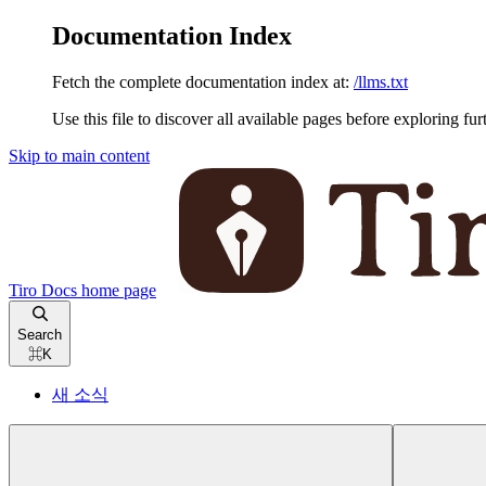
Documentation Index
Fetch the complete documentation index at:
/llms.txt
Use this file to discover all available pages before exploring fur
Skip to main content
Tiro Docs
home page
Search
⌘
K
새 소식