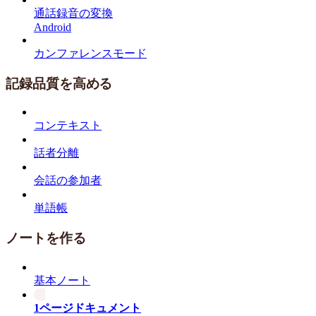
通話録音の変換
Android
カンファレンスモード
記録品質を高める
コンテキスト
話者分離
会話の参加者
単語帳
ノートを作る
基本ノート
1ページドキュメント