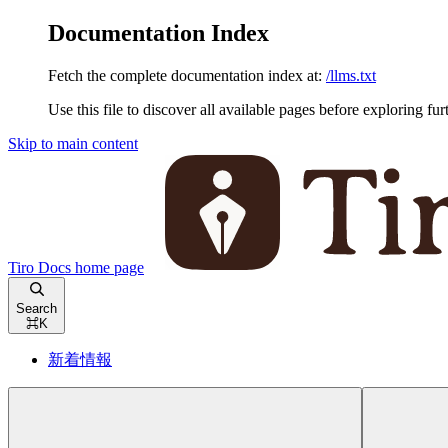
Documentation Index
Fetch the complete documentation index at:
/llms.txt
Use this file to discover all available pages before exploring fur
Skip to main content
Tiro Docs
home page
Search
⌘
K
新着情報