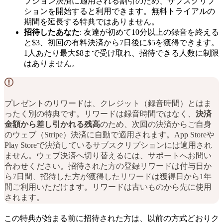
プション決済に適用される割引のため、サブスクリプ
ションを開始すると利用できます。無料トライアルの
期間を延長する特典ではありません。
招待したあなた
: 友達が初めて10分以上の録音を終える
と$3、初回の有料決済から7日後に$5を獲得できます。
1人あたり最大$8まで受け取れ、招待できる人数に制限
はありません。
プレゼントのリワードは、クレジット（録音時間）とはま
ったく別の特典です。リワードは録音時間ではなく、
決済
金額から差し引かれる残高
のため、次回の決済からご自身
のウェブ（Stripe）決済に自動で適用されます。App Storeや
Play Storeで決済しているサブスクリプションには適用され
ません。ウェブ決済へ切り替えるには、サポートへお問い
合わせください。招待された方の登録リワードは付与日か
ら7日間、招待した方が獲得したリワードは獲得日から1年
間ご利用いただけます。リワードは古いものから先に使用
されます。
この特典が始まる前に招待された方は、以前の方式どおりク