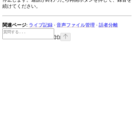
続けてください。
関連ページ
:
ライブ記録
·
音声ファイル管理
·
話者分離
⌘
I