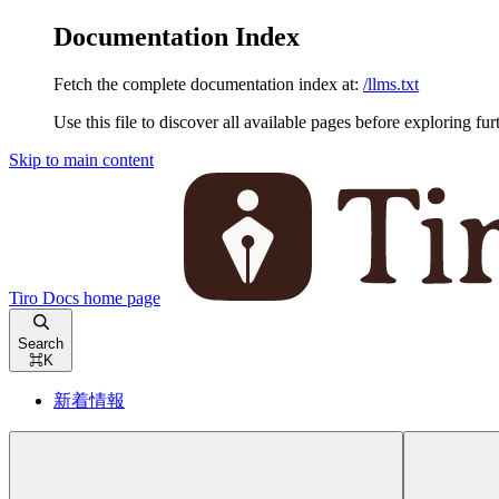
Documentation Index
Fetch the complete documentation index at:
/llms.txt
Use this file to discover all available pages before exploring fur
Skip to main content
Tiro Docs
home page
Search
⌘
K
新着情報