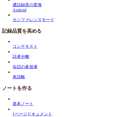
通話録音の変換
Android
カンファレンスモード
記録品質を高める
コンテキスト
話者分離
会話の参加者
単語帳
ノートを作る
基本ノート
1ページドキュメント