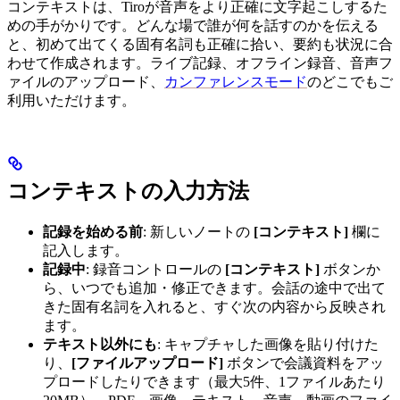
コンテキストは、Tiroが音声をより正確に文字起こしするた
めの手がかりです。どんな場で誰が何を話すのかを伝える
と、初めて出てくる固有名詞も正確に拾い、要約も状況に合
わせて作成されます。ライブ記録、オフライン録音、音声フ
ァイルのアップロード、
カンファレンスモード
のどこでもご
利用いただけます。
コンテキストの入力方法
記録を始める前
: 新しいノートの
[コンテキスト]
欄に
記入します。
記録中
: 録音コントロールの
[コンテキスト]
ボタンか
ら、いつでも追加・修正できます。会話の途中で出て
きた固有名詞を入れると、すぐ次の内容から反映され
ます。
テキスト以外にも
: キャプチャした画像を貼り付けた
り、
[ファイルアップロード]
ボタンで会議資料をアッ
プロードしたりできます（最大5件、1ファイルあたり